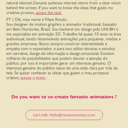
natural interest.Genuine audience interest stems from a clear vision
behind the screen. If you want to know the ideas that guide my
creative process,
access the text
.
PT |
Olá, meu nome é Filipe Revulo.
Sou designer de motion graphics e animador tradicional, baseado
em Belo Horizonte, Brasil. Sou bacharel em design pela UNI-BH e
me especializo em animação 2D. Trabalho há quase 10 anos na área
audiovisual, tendo desenvolvido animações para pequenas, médias e
grandes empresas. Busco sempre construir interatividade e
empatia com o espectador, e para isso utilizo técnicas e estudos
em narrativa, design de informação e design emocional. Existem
milhares de possibilidades que podem desviar a atenção do
público, por isso é importante gerar um interesse genuíno.
O
interesse genuíno do público nasce de uma visão clara por trás da
tela. Se quiser conhecer as ideias que guiam o meu processo
criativo,
acesse o texto.
Do you want to co-create fantastic animations ?
Let’s talk: Hello@revuloinmotion.com